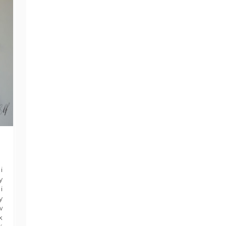
i
y
i
y
w
k