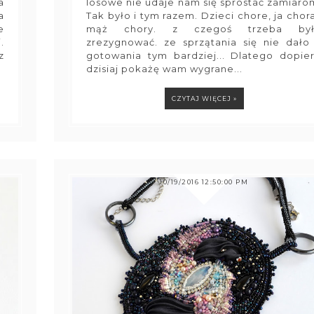
a
losowe nie udaje nam się sprostać zamiaro
a
Tak było i tym razem. Dzieci chore, ja chora
e
mąż chory. z czegoś trzeba by
.
zrezygnować. ze sprzątania się nie dało
z
gotowania tym bardziej... Dlatego dopie
dzisiaj pokażę wam wygrane...
CZYTAJ WIĘCEJ »
10/19/2016 12:50:00 PM