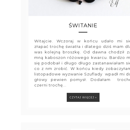
ŚWITANIE
Witajcie. Wczoraj w końcu udało mi si
złapać trochę światła i dlatego dziś mam dl
was kolejną broszkę. Od dawna chodził z
mną kaboszon różowego kwarcu. Bardzo m
się podobał i długo długo zastanawiałam si
co z nm zrobić. W końcu kiedy zobaczyła
listopadowe wyzwanie Szuflady wpadł mi d
głowy pewien pomysł. Dodałam troch
czerni trochę...
CZYTAJ WIĘCEJ »