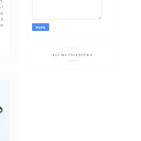
m.
 i
ło
 z
ro
ELF NA FACEBOOKU