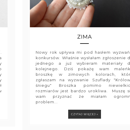
ZIMA
.
Nowy rok upływa mi pod hasłem wyzwań
a
konkursów. Właśnie wysłałam zgłoszenie 
y
jednego a już wybieram materiały 
o
kolejnego. Dziś pokażę wam maleń
y
broszkę w zimowych kolorach, któ
y
zgłaszam na wyzwanie Szuflady "Królo
ł
śniegu" Broszka pomimo niewielki
w
rozmiarów jest bardzo urokliwa. Muszę s
wam przyznać że miałam ogromn
problem...
CZYTAJ WIĘCEJ »