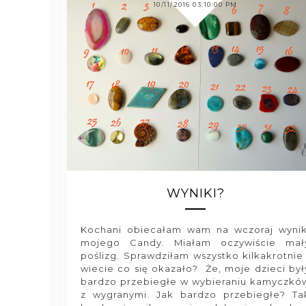
10/11/2016 03:10:00 PM
WYNIKI?
Kochani obiecałam wam na wczoraj wynik
mojego Candy. Miałam oczywiście mał
poślizg. Sprawdziłam wszystko kilkakrotnie 
wiecie co się okazało? Że, moje dzieci był
bardzo przebiegłe w wybieraniu kamyczkó
z wygranymi. Jak bardzo przebiegłe? Ta