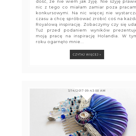
dość, że nie wiem jak żyję. Nie szyję prawi
nic z tego co miałam zamiar poza pracam
konkursowymi. Na nic więcej nie wystarcz
czasu a chcę spróbować zrobić coś na każd
Royalową inspirację. Zobaczymy czy się uda
Tuż przed podaniem wyników prezentuj
moją pracę na inspirację Holandia. W ty
roku ogarnęło mnie...
CZYTAJ WIĘCEJ »
3/14/2017 09:43:00 AM