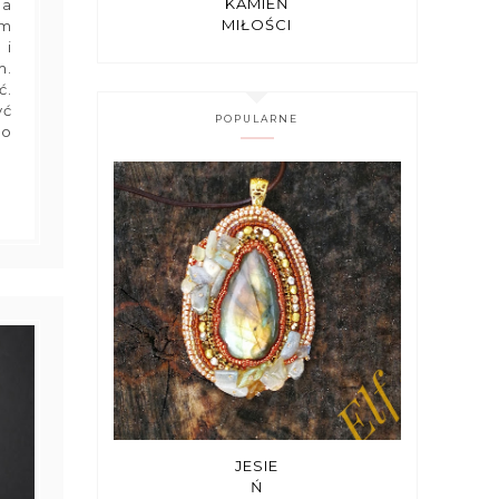
KAMIEŃ
ia
MIŁOŚCI
lm
 i
m.
ć.
yć
POPULARNE
ło
JESIE
Ń