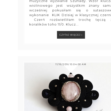
muzyczne wyzwanie Szuflady. Wzór klucz
wiolinowego jest wszystkim znany sam
wcześniej pokusiłam się o sutaszow
wykonanie KLIK Dzisiaj w klasycznej czerni
Czerń rozświetliłam trochę tęczą 
koralików toho 11/0. Klucz...
CZYTAJ WIĘCEJ »
11/16/2016 10:04:00 AM