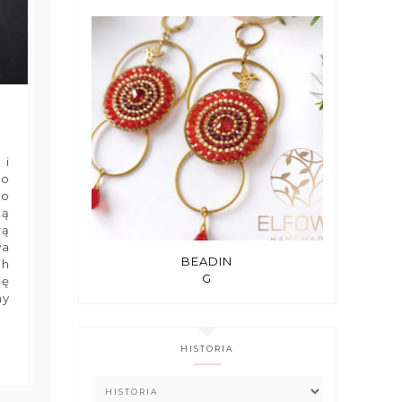
 i
do
do
ką
rą
wa
BEADIN
ch
G
ię
y
HISTORIA