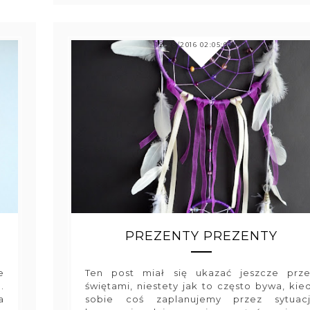
12/28/2016 02:05:00 PM
PREZENTY PREZENTY
e
Ten post miał się ukazać jeszcze prz
.
świętami, niestety jak to często bywa, kie
a
sobie coś zaplanujemy przez sytuac