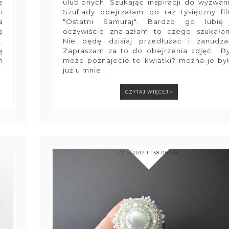
e
ulubionych. Szukając inspiracji do wyzwan
i
Szuflady obejrzałam po raz tysięczny fi
a
"Ostatni Samuraj". Bardzo go lubię
ą
oczywiście znalazłam to czego szukała
.
Nie będę dzisiaj przedłużać i zanudza
ę
Zapraszam za to do obejrzenia zdjęć. B
m
może poznajecie te kwiatki? można je by
już u mnie...
CZYTAJ WIĘCEJ »
2/16/2017 11:58:00 AM