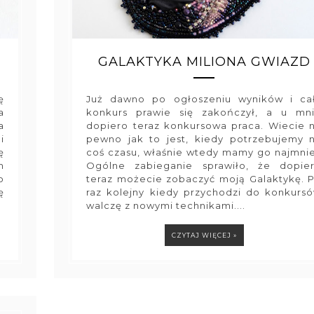
GALAKTYKA MILIONA GWIAZD
ę
Już dawno po ogłoszeniu wyników i ca
a
konkurs prawie się zakończył, a u mn
a
dopiero teraz konkursowa praca. Wiecie 
i
pewno jak to jest, kiedy potrzebujemy 
ę
coś czasu, właśnie wtedy mamy go najmnie
m
Ogólne zabieganie sprawiło, że dopie
o
teraz możecie zobaczyć moją Galaktykę. 
ę
raz kolejny kiedy przychodzi do konkurs
walczę z nowymi technikami....
CZYTAJ WIĘCEJ »