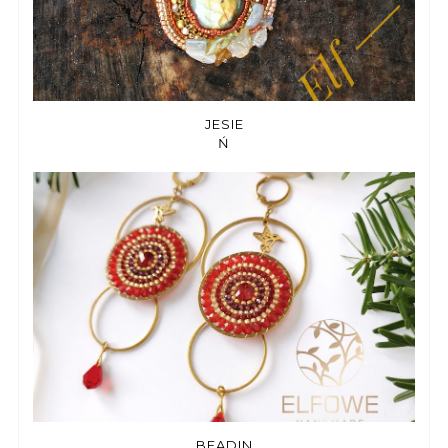
JESIE
Ń
BEADIN