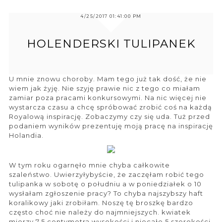
4/25/2017 01:41:00 PM
HOLENDERSKI TULIPANEK
U mnie znowu choroby. Mam tego już tak dość, że nie
wiem jak żyję. Nie szyję prawie nic z tego co miałam
zamiar poza pracami konkursowymi. Na nic więcej nie
wystarcza czasu a chcę spróbować zrobić coś na każdą
Royalową inspirację. Zobaczymy czy się uda. Tuż przed
podaniem wyników prezentuję moją pracę na inspirację
Holandia.
W tym roku ogarnęło mnie chyba całkowite
szaleństwo. Uwierzyłybyście, że zaczęłam robić tego
tulipanka w sobotę o południu a w poniedziałek o 10
wysłałam zgłoszenie pracy? To chyba najszybszy haft
koralikowy jaki zrobiłam. Noszę tę broszkę bardzo
często choć nie należy do najmniejszych. kwiatek
mierzy 7,5 centymetra wysokości i niecałe 5 szerokości.