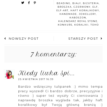
BEADING
,
BIAŁY
,
BIŻUTERIA
,
BROSZKA
,
CZERWONY
,
ELF
,
ELF-ART
,
HAFT KORALIKOWY
,
HANDMADE
,
JEWELLERY
,
KABOSZON
,
KALENDARZ ROYAL STONE
,
KONKURS
,
KORALIKI
,
TOHO
NOWSZY POST
STARSZY POST
7 komentarzy:
kiedy liwka śpi...
25 KWIETNIA 2017 16:39
Bardzo wdzięczny tulipanek :) mimo tempa
pracy wyszedł Ci bardzo dobrze, precyzyjnie i
równo :) super też wyszły Ci cieniowania :)
naprawdę broszka wyglada tak, jakby haft
koralikowy był Twoją główną branżą :)