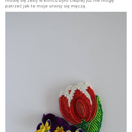
modlę się żeby w końcu było cieplej już nie mogę
patrzeć jak te moje urwisy się męczą.