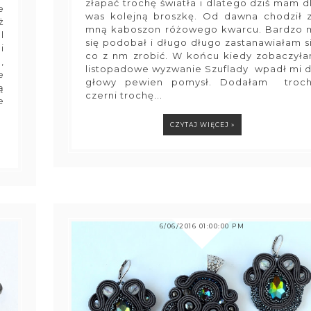
złapać trochę światła i dlatego dziś mam d
e
was kolejną broszkę. Od dawna chodził 
ż
mną kaboszon różowego kwarcu. Bardzo 
l
się podobał i długo długo zastanawiałam s
i
co z nm zrobić. W końcu kiedy zobaczył
,
listopadowe wyzwanie Szuflady wpadł mi 
e
głowy pewien pomysł. Dodałam troc
ą
czerni trochę...
e
CZYTAJ WIĘCEJ »
6/06/2016 01:00:00 PM