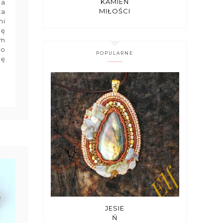
KAMIEŃ
la
MIŁOŚCI
za
mi
ię
am
do
POPULARNE
hę
JESIE
Ń