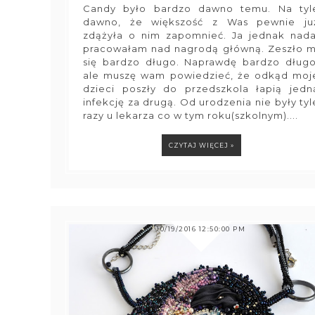
Candy było bardzo dawno temu. Na tyl
dawno, że większość z Was pewnie ju
zdążyła o nim zapomnieć. Ja jednak nada
pracowałam nad nagrodą główną. Zeszło m
się bardzo długo. Naprawdę bardzo długo
ale muszę wam powiedzieć, że odkąd moj
dzieci poszły do przedszkola łapią jedn
infekcję za drugą. Od urodzenia nie były tyl
razy u lekarza co w tym roku(szkolnym)....
CZYTAJ WIĘCEJ »
10/19/2016 12:50:00 PM