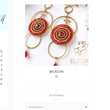
ój
 z
am
 z
za
BEADIN
 u
G
je
ie
HISTORIA