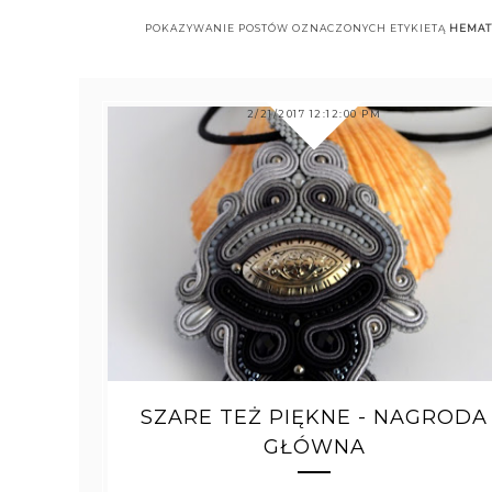
POKAZYWANIE POSTÓW OZNACZONYCH ETYKIETĄ
HEMAT
2/21/2017 12:12:00 PM
SZARE TEŻ PIĘKNE - NAGRODA
GŁÓWNA