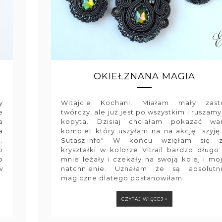
OKIEŁZNANA MAGIA
y
Witajcie Kochani. Miałam mały zast
e
twórczy, ale już jest po wszystkim i ruszamy
a
kopyta. Dzisiaj chciałam pokazać w
a
komplet który uszyłam na na akcję "szyję
.
Sutasz.Info" W końcu wzięłam się 
o
kryształki w kolorze Vitrail bardzo długo
o
mnie leżały i czekały na swoją kolej i mo
w
natchnienie. Uznałam że są absolutn
magiczne dlatego postanowiłam...
CZYTAJ WIĘCEJ »