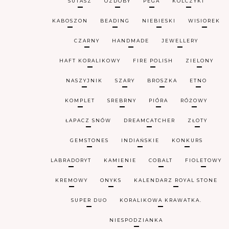
SUTASZ
OZDOBY
PEGA
KOLCZYKI
KABOSZON
BEADING
NIEBIESKI
WISIOREK
CZARNY
HANDMADE
JEWELLERY
HAFT KORALIKOWY
FIRE POLISH
ZIELONY
NASZYJNIK
SZARY
BROSZKA
ETNO
KOMPLET
SREBRNY
PIÓRA
RÓŻOWY
ŁAPACZ SNÓW
DREAMCATCHER
ZŁOTY
GEMSTONES
INDIAŃSKIE
KONKURS
LABRADORYT
KAMIENIE
COBALT
FIOLETOWY
KREMOWY
ONYKS
KALENDARZ ROYAL STONE
SUPER DUO
KORALIKOWA KRAWATKA.
NIESPODZIANKA